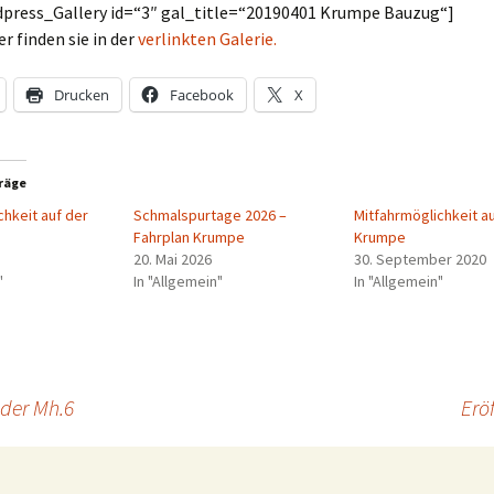
press_Gallery id=“3″ gal_title=“20190401 Krumpe Bauzug“]
er finden sie in der
verlinkten Galerie.
Drucken
Facebook
X
räge
chkeit auf der
Schmalspurtage 2026 –
Mitfahrmöglichkeit a
Fahrplan Krumpe
Krumpe
20. Mai 2026
30. September 2020
"
In "Allgemein"
In "Allgemein"
der Mh.6
Erö