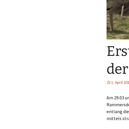
Beitritt zum Ver
Spenden und
Kontodaten
Ers
de
1. April 20
Am 29.03 u
Rammersdorf
entlang di
mittels st