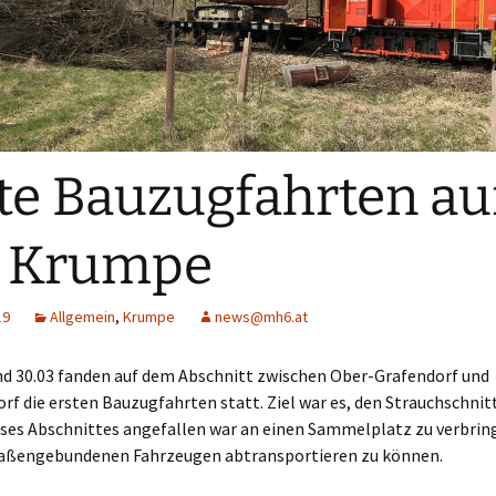
ein
1099.01
1099.08
1099.11
te Bauzugfahrten au
1099.16
2090.01
r Krumpe
2190.03
19
Allgemein
,
Krumpe
news@mh6.at
2091.11
nd 30.03 fanden auf dem Abschnitt zwischen Ober-Grafendorf und
2092.03
 die ersten Bauzugfahrten statt. Ziel war es, den Strauchschnitt
eses Abschnittes angefallen war an einen Sammelplatz zu verbrin
Schneepflug 98502
raßengebundenen Fahrzeugen abtransportieren zu können.