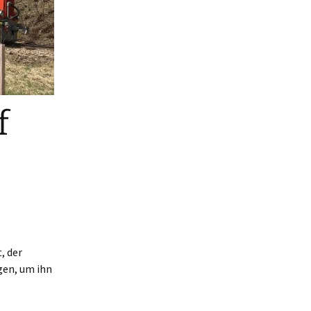
f
, der
gen, um ihn