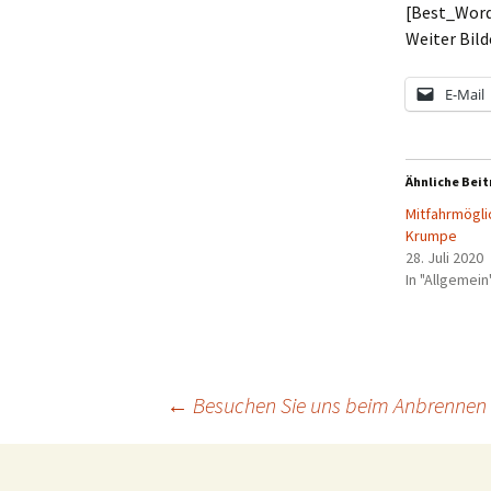
[Best_Word
Weiter Bild
E-Mail
Ähnliche Beit
Mitfahrmögli
Krumpe
28. Juli 2020
In "Allgemein
Beitragsnavigation
←
Besuchen Sie uns beim Anbrennen 