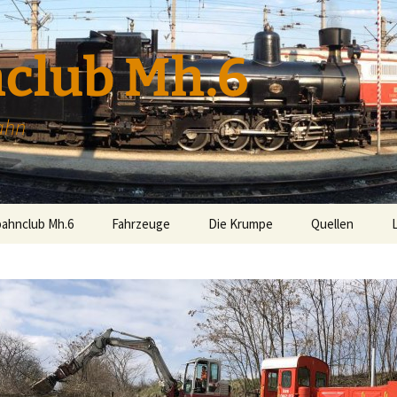
club Mh.6
ahn
bahnclub Mh.6
Fahrzeuge
Die Krumpe
Quellen
Mh.6 (399.06)
Uv.3 (298.207)
aus 360°
U.4 (298.54)
U.9 der STLB