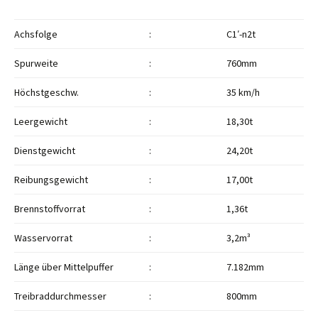
Achsfolge
:
C1′-n2t
Spurweite
:
760mm
Höchstgeschw.
:
35 km/h
Leergewicht
:
18,30t
Dienstgewicht
:
24,20t
Reibungsgewicht
:
17,00t
Brennstoffvorrat
:
1,36t
Wasservorrat
:
3,2m³
Länge über Mittelpuffer
:
7.182mm
Treibraddurchmesser
:
800mm