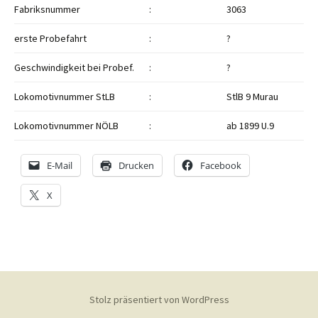
Fabriksnummer
:
3063
erste Probefahrt
:
?
Geschwindigkeit bei Probef.
:
?
Lokomotivnummer StLB
:
StlB 9 Murau
Lokomotivnummer NÖLB
:
ab 1899 U.9
E-Mail
Drucken
Facebook
X
Stolz präsentiert von WordPress