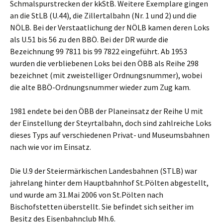
Schmalspurstrecken der kkStB. Weitere Exemplare gingen
an die StLB (U.44), die Zillertalbahn (Nr. 1 und 2) und die
NÖLB. Bei der Verstaatlichung der NÖLB kamen deren Loks
als U.51 bis 56 zu den BBÖ. Bei der DR wurde die
Bezeichnung 99 7811 bis 99 7822 eingeführt. Ab 1953
wurden die verbliebenen Loks bei den ÖBB als Reihe 298
bezeichnet (mit zweistelliger Ordnungsnummer), wobei
die alte BBÖ-Ordnungsnummer wieder zum Zug kam.
1981 endete bei den ÖBB der Planeinsatz der Reihe U mit
der Einstellung der Steyrtalbahn, doch sind zahlreiche Loks
dieses Typs auf verschiedenen Privat- und Museumsbahnen
nach wie vor im Einsatz.
Die U.9 der Steiermärkischen Landesbahnen (STLB) war
jahrelang hinter dem Hauptbahnhof St.Pölten abgestellt,
und wurde am 31.Mai 2006 von St.Pölten nach
Bischofstetten überstellt. Sie befindet sich seither im
Besitz des Eisenbahnclub Mh.6.