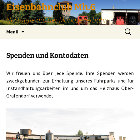
Zum
Eisenbahnclub Mh.6
Inhalt
Nostalgie auf der Mariazellerbahn
springen
Suchen
Menü
nach:
Spenden und Kontodaten
Wir freuen uns über jede Spende. Ihre Spenden werden
zweckgebunden zur Erhaltung unseres Fuhrparks und für
Instandhaltungsarbeiten im und um das Heizhaus Ober-
Grafendorf verwendet.