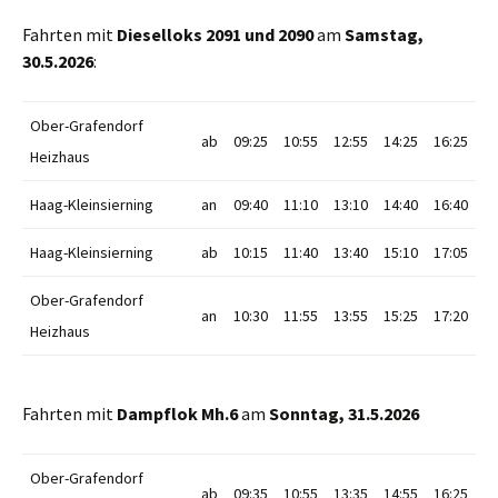
Fahrten mit
Dieselloks 2091 und 2090
am
Samstag,
30.5.2026
:
Ober-Grafendorf
ab
09:25
10:55
12:55
14:25
16:25
Heizhaus
Haag-Kleinsierning
an
09:40
11:10
13:10
14:40
16:40
Haag-Kleinsierning
ab
10:15
11:40
13:40
15:10
17:05
Ober-Grafendorf
an
10:30
11:55
13:55
15:25
17:20
Heizhaus
Fahrten mit
Dampflok Mh.6
am
Sonntag, 31.5.2026
Ober-Grafendorf
ab
09:35
10:55
13:35
14:55
16:25