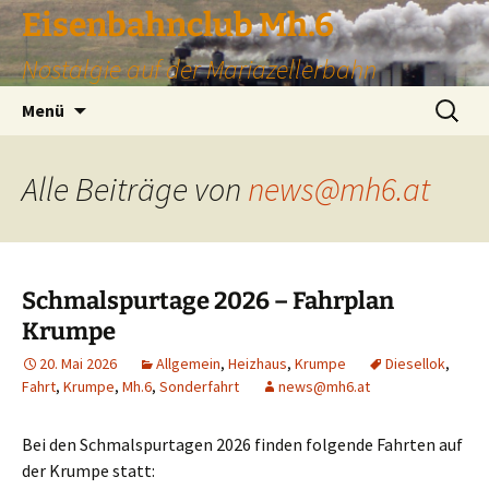
Zum
Eisenbahnclub Mh.6
Inhalt
Nostalgie auf der Mariazellerbahn
springen
Suchen
Menü
nach:
Alle Beiträge von
news@mh6.at
Schmalspurtage 2026 – Fahrplan
Krumpe
20. Mai 2026
Allgemein
,
Heizhaus
,
Krumpe
Diesellok
,
Fahrt
,
Krumpe
,
Mh.6
,
Sonderfahrt
news@mh6.at
Bei den Schmalspurtagen 2026 finden folgende Fahrten auf
der Krumpe statt: