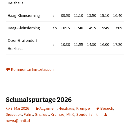
Heizhaus
Haag-Kleinsierning
an
09:50
11:10
13:50
15:10
16:40
Haag-Kleinsierning
ab
10:15
11:40
14:15
15:45
17:05
Ober-Grafendorf
an
10:30
11:55
14:30
16:00
17:20
Heizhaus
Kommentar hinterlassen
Schmalspurtage 2026
3. Mai 2026
Allgemein
,
Heizhaus
,
Krumpe
Besuch
,
Diesellok
,
Fahrt
,
Grillfest
,
Krumpe
,
Mh.6
,
Sonderfahrt
news@mh6.at