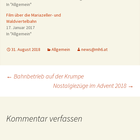
In "Allgemein"
Film über die Mariazeller- und
Waldviertelbahn
17. Januar 2017
In "Allgemein"
31. August 2018
Allgemein
news@mh6.at
Beitragsnavigation
←
Bahnbetrieb auf der Krumpe
Nostalgiezüge im Advent 2018
→
Kommentar verfassen