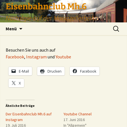
Zum
Eisenbahnclub Mh.6
Inhalt
Nostalgie auf der Mariazellerbahn
springen
Suchen
Menü
nach:
Besuchen Sie uns auch auf
Facebook
,
Instagram
und
Youtube
E-Mail
Drucken
Facebook
X
Ähnliche Beiträge
Der Eisenbahnclub Mh.6 auf
Youtube Channel
Instagram
17. Juni 2016
19. Juli 2016
In "Allgemein"