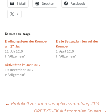
E-Mail
Drucken
Facebook
X
Ähnliche Beiträge
Eröffnungsfeier der Krumpe
Erste Bauzugfahrten auf der
am 27. Juli
Krumpe
12. Juli 2019
1. April 2019
In "Allgemein"
In "Allgemein"
Aktivitäten im Jahr 2017
19. Dezember 2017
In "Allgemein"
Beitragsnavigation
←
Protokoll zur Jahreshauptversammlung 2014
ORF TVTHEK Auf schmalen Spuren
→