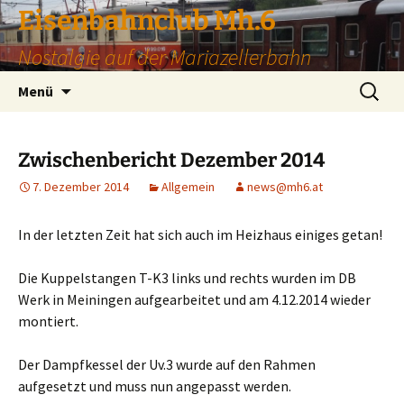
Zum
Eisenbahnclub Mh.6
Inhalt
Nostalgie auf der Mariazellerbahn
springen
Suchen
Menü
nach:
Zwischenbericht Dezember 2014
7. Dezember 2014
Allgemein
news@mh6.at
In der letzten Zeit hat sich auch im Heizhaus einiges getan!
Die Kuppelstangen T-K3 links und rechts wurden im DB
Werk in Meiningen aufgearbeitet und am 4.12.2014 wieder
montiert.
Der Dampfkessel der Uv.3 wurde auf den Rahmen
aufgesetzt und muss nun angepasst werden.