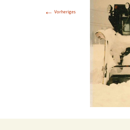
←
Beitritt zum Ver
Vorheriges
Spenden und
Kontodaten