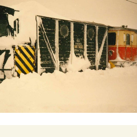
ein
1099.01
1099.08
1099.11
1099.16
2090.01
2190.03
2091.11
2092.03
Schneepflug 98502