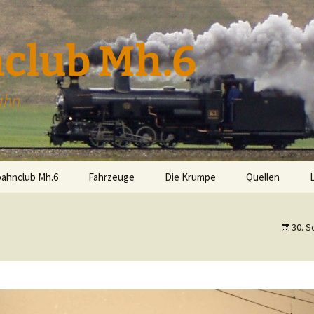
club Mh.6
ahn
bahnclub Mh.6
Fahrzeuge
Die Krumpe
Quellen
Mh.6 (399.06)
30. 
Uv.3 (298.207)
aus 360°
U.4 (298.54)
U.9 der STLB