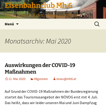
Zum
Eisenbahnclub Mh.6
Inhalt
Nostalgie auf der Mariazellerbahn
springen
Suchen
Menü
nach:
Monatsarchiv: Mai 2020
Auswirkungen der COVID-19
Maßnahmen
11. Mai 2020
Allgemein
news@mh6.at
Auf Grund der COVID-19 Maßnahmen der Bundesregierung
startet das Tourismusangebot der NÖVOG erst mit 4. Juli.
Das heißt, dass wir leider unseren Mai und Juni Dampfzug