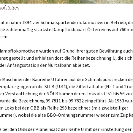
hofstetten
bahn nahm 1894 vier Schmalspurtenderlokomotiven in Betrieb, di
r die zahlenmäßig stärkste Dampflokbauart Österreichs auf 760m
ten.
dampflokomotiven wurden auf Grund ihrer guten Bewährung auch
enst gestellt und erhielten dort die Reihenbezeichnung U, die sich
der Anfangsstation der Murtalbahn ableitet.
n Maschinen der Baureihe U fuhren auf den Schmalspurstrecken de
mplare gingen an die StLB (U.44), die Zillertalbahn (Nr. 1 und 2) u
er Verstaatlichung der NÖLB kamen deren Loks als U.51 bis 56 zu 
wurde die Bezeichnung 99 7811 bis 99 7822 eingeführt. Ab 1953 wur
n Loks bei den ÖBB als Reihe 298 bezeichnet (mit zweistelliger
mmer), wobei die alte BBÖ-Ordnungsnummer wieder zum Zug k
 bei den ÖBB der Planeinsatz der Reihe U mit der Einstellung der