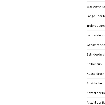
Wasservorra
Länge über M
Treibraddur
Laufraddurc
Gesamter Ac
Zylinderdur
Kolbenhub
Kesseldruck
Rostfläche
Anzahl der H
Anzahl der R