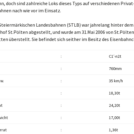
n, doch sind zahlreiche Loks dieses Typs auf verschiedenen Privat
nen nach wie vor im Einsatz.
r Steiermärkischen Landesbahnen (STLB) war jahrelang hinter dem
of St.Pölten abgestellt, und wurde am 31.Mai 2006 von St.Pölten
ten überstellt. Sie befindet sich seither im Besitz des Eisenbahnc
:
C1′-n2t
:
760mm
w.
:
35 km/h
:
18,30t
ht
:
24,20t
icht
:
17,00t
rrat
:
1,36t