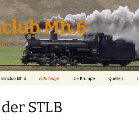
club Mh.6
ahn
bahnclub Mh.6
Fahrzeuge
Die Krumpe
Quellen
L
Mh.6 (399.06)
 der STLB
Uv.3 (298.207)
aus 360°
U.4 (298.54)
U.9 der STLB