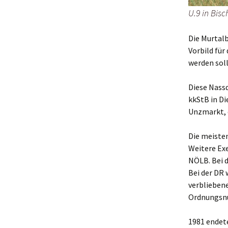
U.9 in Bisc
Die Murtal
Vorbild fü
werden soll
Diese Nass
kkStB in Di
Unzmarkt, 
Die meiste
Weitere Exe
NÖLB. Bei d
Bei der DR 
verbliebene
Ordnungsnu
1981 endete