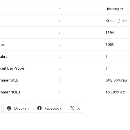
:
Heusinger
:
Krauss / Linz
:
1894
mer
:
3063
ahrt
:
?
eit bei Probef.
:
?
ummer StLB
:
StlB 9 Murau
ummer NÖLB
:
ab 1899 U.9
Drucken
Facebook
X