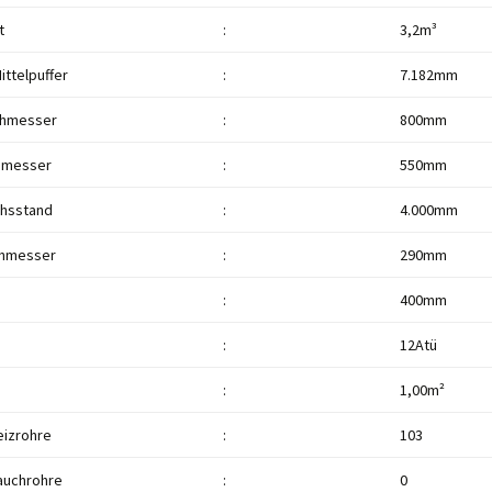
t
:
3,2m³
ittelpuffer
:
7.182mm
chmesser
:
800mm
hmesser
:
550mm
hsstand
:
4.000mm
chmesser
:
290mm
:
400mm
:
12Atü
:
1,00m²
eizrohre
:
103
auchrohre
:
0