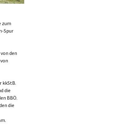
e zum
m-Spur
 von den
 von
r kkStB.
nd die
den BBÖ.
den die
am.