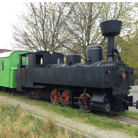
ein
1099.01
1099.08
1099.11
1099.16
2090.01
2190.03
2091.11
2092.03
Schneepflug 98502