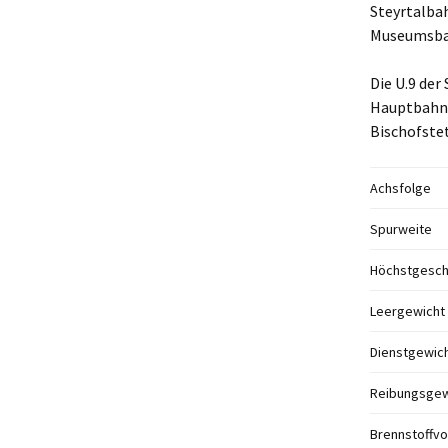
Steyrtalbah
Museumsbah
Die U.9 de
Hauptbahnh
Bischofstet
Achsfolge
Spurweite
Höchstgesch
Leergewicht
Dienstgewic
Reibungsgew
Brennstoffvo