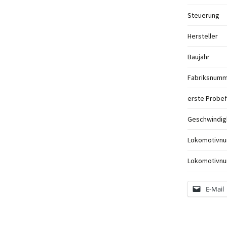
Steuerung
Hersteller
Baujahr
Fabriksnum
erste Probef
Geschwindigk
Lokomotivn
Lokomotivn
E-Mail